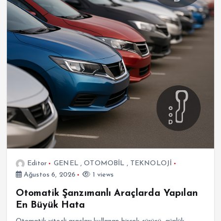
Editor
GENEL
,
OTOMOBİL
,
TEKNOLOJİ
Ağustos 6, 2026
1 views
Otomatik Şanzımanlı Araçlarda Yapılan
En Büyük Hata