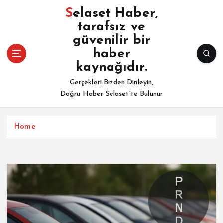
İ
Selaset Haber,
ç
tarafsız ve
e
güvenilir bir
r
i
haber
ğ
kaynağıdır.
e
Gerçekleri Bizden Dinleyin,
a
Doğru Haber Selaset'te Bulunur
t
l
a
Home