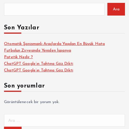
Ara
Son Yazılar
Otomatik Şanzımanlı Araçlarda Yapılan En Büyük Hata
Futbolun Zirvesinde Yeniden İspanya
Patetik Nedir ?
ChatGPT Google’ın Tahtına Göz Dikti
ChatGPT Google’ın Tahtına Göz Dikti
Son yorumlar
Görüntülenecek bir yorum yok.
A
r