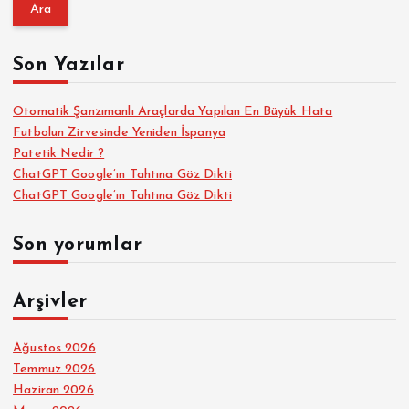
a
m
a
Son Yazılar
:
Otomatik Şanzımanlı Araçlarda Yapılan En Büyük Hata
Futbolun Zirvesinde Yeniden İspanya
Patetik Nedir ?
ChatGPT Google’ın Tahtına Göz Dikti
ChatGPT Google’ın Tahtına Göz Dikti
Son yorumlar
Arşivler
Ağustos 2026
Temmuz 2026
Haziran 2026