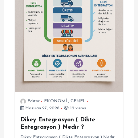
m
e
s
i
Editor
EKONOMİ
,
GENEL
Haziran 27, 2026
12 views
Dikey Entegrasyon ( Dikte
Entegrasyon ) Nedir ?
Dikey Entegrasyon ( Dikte Entegrasyon ) Nedir