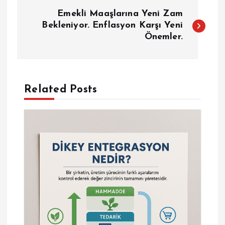
Y
Emekli Maaşlarına Yeni Zam
a
Bekleniyor. Enflasyon Karşı Yeni
Önemler.
z
ı
Related Posts
g
e
z
i
n