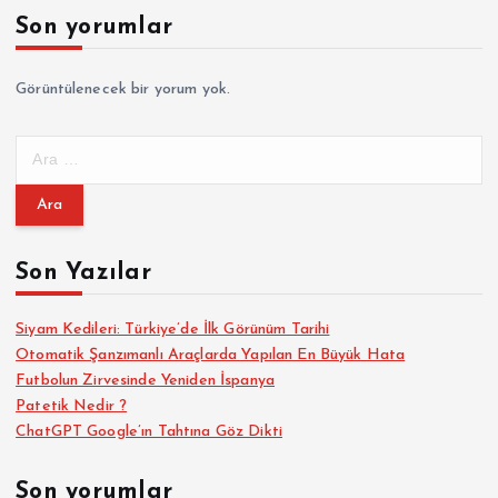
Son yorumlar
Görüntülenecek bir yorum yok.
A
r
a
m
a
Son Yazılar
:
Siyam Kedileri: Türkiye’de İlk Görünüm Tarihi
Otomatik Şanzımanlı Araçlarda Yapılan En Büyük Hata
Futbolun Zirvesinde Yeniden İspanya
Patetik Nedir ?
ChatGPT Google’ın Tahtına Göz Dikti
Son yorumlar