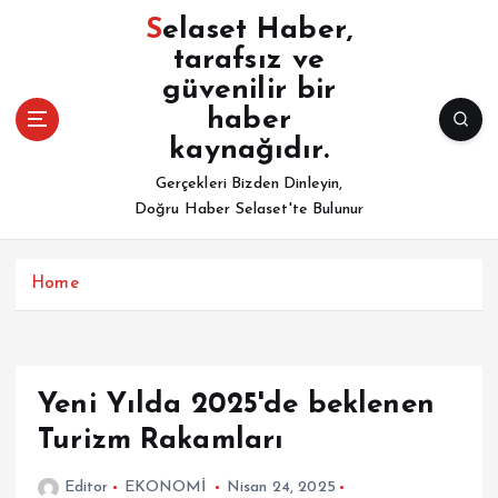
İ
Selaset Haber,
ç
tarafsız ve
e
güvenilir bir
r
i
haber
ğ
kaynağıdır.
e
Gerçekleri Bizden Dinleyin,
a
Doğru Haber Selaset'te Bulunur
t
l
a
Home
Yeni Yılda 2025'de beklenen
Turizm Rakamları
Editor
EKONOMİ
Nisan 24, 2025