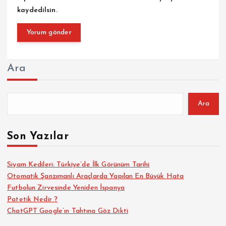
kaydedilsin.
Ara
Ara
Son Yazılar
Siyam Kedileri: Türkiye’de İlk Görünüm Tarihi
Otomatik Şanzımanlı Araçlarda Yapılan En Büyük Hata
Futbolun Zirvesinde Yeniden İspanya
Patetik Nedir ?
ChatGPT Google’ın Tahtına Göz Dikti