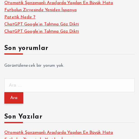
Otomatik Şanzımanlı Araçlarda Yapılan En Büyük Hata
Futbolun Zirvesinde Yeniden İspanya
Patetik Nedir ?
ChatGPT Google’ın Tahtına Göz Dikti
ChatGPT Google’ın Tahtına Göz Dikti
Son yorumlar
Görüntülenecek bir yorum yok.
A
r
a
m
a
Son Yazılar
:
Otomatik Şanzımanlı Araçlarda Yapılan En Büyük Hata