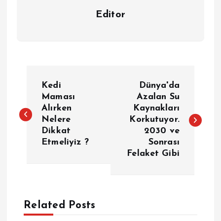
Editor
Y
Kedi
Dünya'da
a
Maması
Azalan Su
Alırken
Kaynakları
Nelere
Korkutuyor.
z
Dikkat
2030 ve
Etmeliyiz ?
Sonrası
ı
Felaket Gibi
g
e
Related Posts