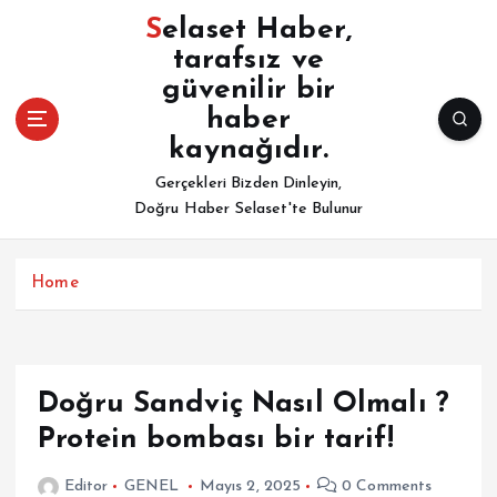
İ
Selaset Haber,
ç
tarafsız ve
e
güvenilir bir
r
i
haber
ğ
kaynağıdır.
e
Gerçekleri Bizden Dinleyin,
a
Doğru Haber Selaset'te Bulunur
t
l
a
Home
Doğru Sandviç Nasıl Olmalı ?
Protein bombası bir tarif!
Editor
GENEL
Mayıs 2, 2025
0 Comments