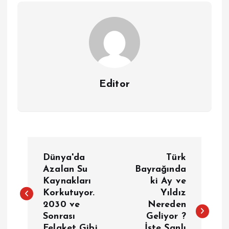
Editor
Y
Dünya'da
Türk
a
Azalan Su
Bayrağında
Kaynakları
ki Ay ve
Korkutuyor.
Yıldız
z
2030 ve
Nereden
Sonrası
Geliyor ?
ı
Felaket Gibi
İşte Şanlı