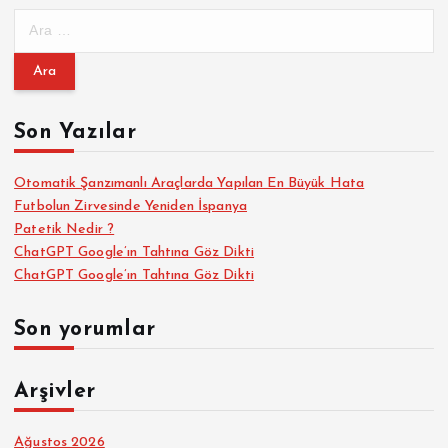
A
r
a
m
a
Son Yazılar
:
Otomatik Şanzımanlı Araçlarda Yapılan En Büyük Hata
Futbolun Zirvesinde Yeniden İspanya
Patetik Nedir ?
ChatGPT Google’ın Tahtına Göz Dikti
ChatGPT Google’ın Tahtına Göz Dikti
Son yorumlar
Arşivler
Ağustos 2026