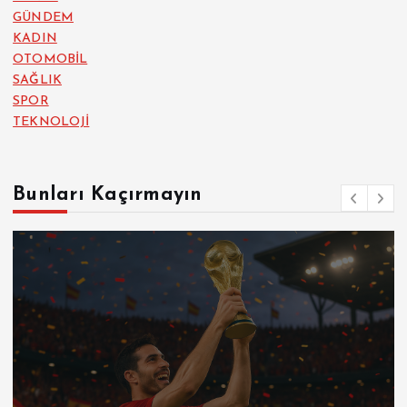
GÜNDEM
KADIN
OTOMOBİL
SAĞLIK
SPOR
TEKNOLOJİ
Bunları Kaçırmayın