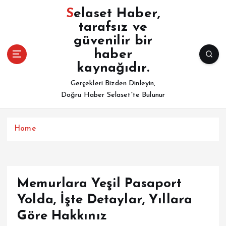
İ
Selaset Haber,
ç
tarafsız ve
e
güvenilir bir
r
i
haber
ğ
kaynağıdır.
e
Gerçekleri Bizden Dinleyin,
a
Doğru Haber Selaset'te Bulunur
t
l
a
Home
Memurlara Yeşil Pasaport
Yolda, İşte Detaylar, Yıllara
Göre Hakkınız