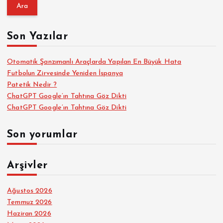
a
m
a
Son Yazılar
:
Otomatik Şanzımanlı Araçlarda Yapılan En Büyük Hata
Futbolun Zirvesinde Yeniden İspanya
Patetik Nedir ?
ChatGPT Google’ın Tahtına Göz Dikti
ChatGPT Google’ın Tahtına Göz Dikti
Son yorumlar
Arşivler
Ağustos 2026
Temmuz 2026
Haziran 2026