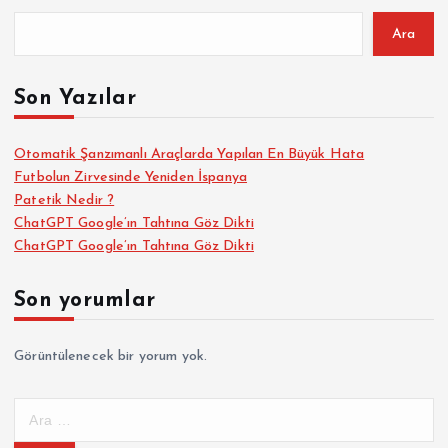
Ara
Son Yazılar
Otomatik Şanzımanlı Araçlarda Yapılan En Büyük Hata
Futbolun Zirvesinde Yeniden İspanya
Patetik Nedir ?
ChatGPT Google’ın Tahtına Göz Dikti
ChatGPT Google’ın Tahtına Göz Dikti
Son yorumlar
Görüntülenecek bir yorum yok.
A
r