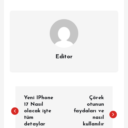
Editor
Y
Yeni IPhone
Çörek
a
17 Nasıl
otunun
olacak işte
faydaları ve
tüm
nasıl
z
detaylar
kullanılır