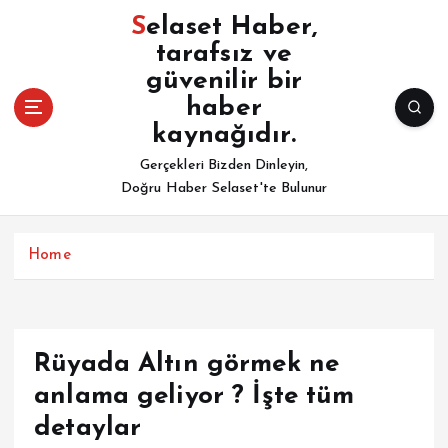
İ
Selaset Haber,
ç
tarafsız ve
e
güvenilir bir
r
i
haber
ğ
kaynağıdır.
e
Gerçekleri Bizden Dinleyin,
a
Doğru Haber Selaset'te Bulunur
t
l
a
Home
Rüyada Altın görmek ne
anlama geliyor ? İşte tüm
detaylar