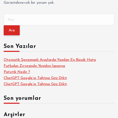
Görüntülenecek bir yorum yok.
A
r
a
m
a
Son Yazılar
:
Otomatik Şanzımanlı Araçlarda Yapılan En Büyük Hata
Futbolun Zirvesinde Yeniden İspanya
Patetik Nedir ?
ChatGPT Google’ın Tahtına Göz Dikti
ChatGPT Google’ın Tahtına Göz Dikti
Son yorumlar
Arşivler