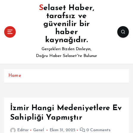
İ
Selaset Haber,
ç
tarafsız ve
e
güvenilir bir
r
i
haber
ğ
kaynağıdır.
e
Gerçekleri Bizden Dinleyin,
a
Doğru Haber Selaset'te Bulunur
t
l
a
Home
İzmir Hangi Medeniyetlere Ev
Sahipliği Yapmıştır
Editor
Genel
Ekim 31, 2025
0 Comments