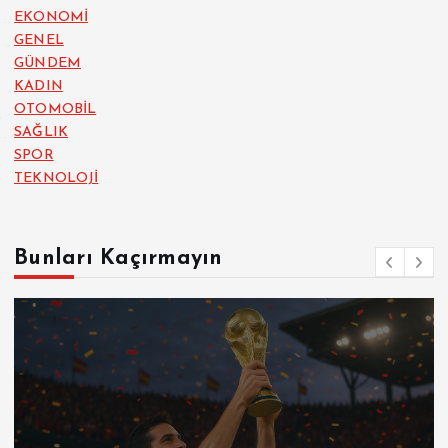
EKONOMİ
GENEL
GÜNDEM
KADIN
OTOMOBİL
SAĞLIK
SPOR
TEKNOLOJİ
Bunları Kaçırmayın