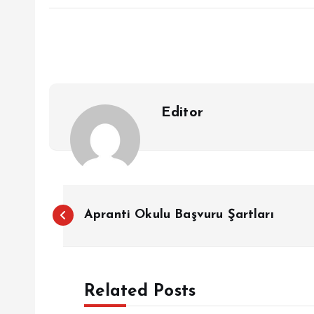
Editor
Y
Apranti Okulu Başvuru Şartları
a
z
Related Posts