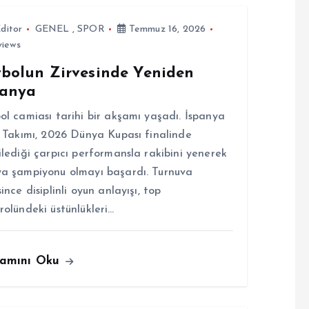
ditor
GENEL
,
SPOR
Temmuz 16, 2026
views
tbolun Zirvesinde Yeniden
panya
ol camiası tarihi bir akşamı yaşadı. İspanya
i Takımı, 2026 Dünya Kupası finalinde
ilediği çarpıcı performansla rakibini yenerek
a şampiyonu olmayı başardı. Turnuva
since disiplinli oyun anlayışı, top
rolündeki üstünlükleri…
amını Oku