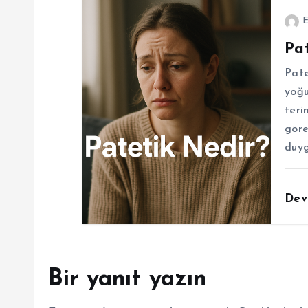
s
E
i
Pat
Pate
yoğu
teri
göre
duyg
Dev
Bir yanıt yazın