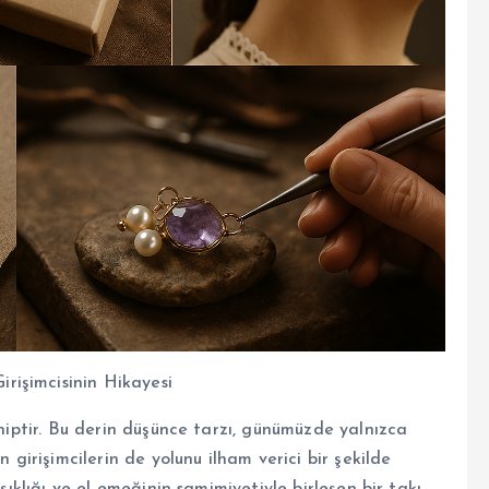
rişimcisinin Hikayesi
ahiptir. Bu derin düşünce tarzı, günümüzde yalnızca
n girişimcilerin de yolunu ilham verici bir şekilde
 şıklığı ve el emeğinin samimiyetiyle birleşen bir takı