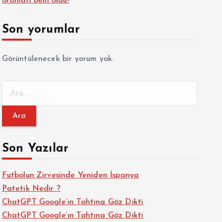
oranları belli oldu!
Son yorumlar
Görüntülenecek bir yorum yok.
A
r
a
m
a
Son Yazılar
:
Futbolun Zirvesinde Yeniden İspanya
Patetik Nedir ?
ChatGPT Google’ın Tahtına Göz Dikti
ChatGPT Google’ın Tahtına Göz Dikti