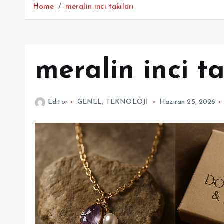
Home
meralin inci takıları
meralin inci ta
Editor
GENEL
,
TEKNOLOJİ
Haziran 25, 2026