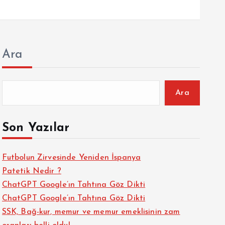
Ara
Ara
Son Yazılar
Futbolun Zirvesinde Yeniden İspanya
Patetik Nedir ?
ChatGPT Google’ın Tahtına Göz Dikti
ChatGPT Google’ın Tahtına Göz Dikti
SSK, Bağ-kur, memur ve memur emeklisinin zam