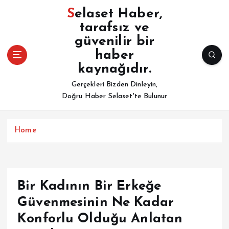
İ
Selaset Haber,
ç
tarafsız ve
e
güvenilir bir
r
i
haber
ğ
kaynağıdır.
e
Gerçekleri Bizden Dinleyin,
a
Doğru Haber Selaset'te Bulunur
t
l
a
Home
Bir Kadının Bir Erkeğe
Güvenmesinin Ne Kadar
Konforlu Olduğu Anlatan