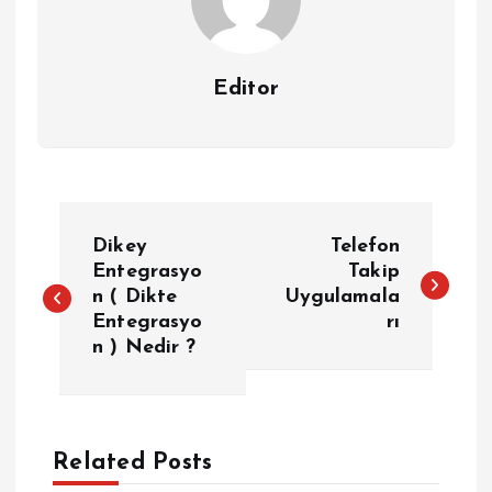
Editor
Y
Dikey
Telefon
a
Entegrasyo
Takip
n ( Dikte
Uygulamala
Entegrasyo
rı
z
n ) Nedir ?
ı
g
Related Posts