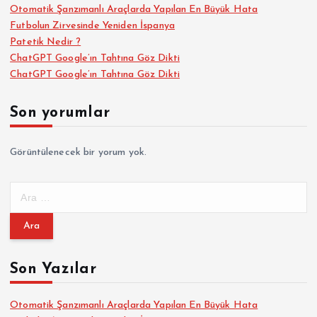
Otomatik Şanzımanlı Araçlarda Yapılan En Büyük Hata
Futbolun Zirvesinde Yeniden İspanya
Patetik Nedir ?
ChatGPT Google’ın Tahtına Göz Dikti
ChatGPT Google’ın Tahtına Göz Dikti
Son yorumlar
Görüntülenecek bir yorum yok.
A
r
a
m
a
Son Yazılar
:
Otomatik Şanzımanlı Araçlarda Yapılan En Büyük Hata